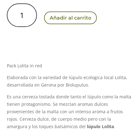
Pack
Lolita
Añadir al carrito
in
Red
x6
cantidad
Pack Lolita in red
Elaborada con la variedad de lúpulo ecologica local Lolita,
desarrollada en Gerona por Biolupulus.
Es una cerveza tostada donde tanto el lúpulo como la malta
tienen protagonismo. Se mezclan aromas dulces
provenientes de la malta con un intenso aroma a frutos
rojos. Cerveza dulce, de cuerpo medio pero con la
amargura y los toques balsámicos del
lúpulo Lolita
.