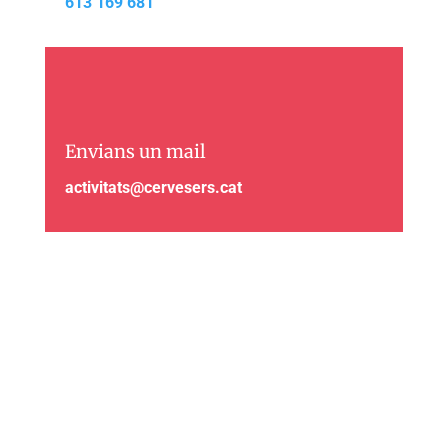
613 169 681
Envians un mail
activitats@cervesers.cat
Visítans
Passatge Ratés 13,
Barcelona 08018