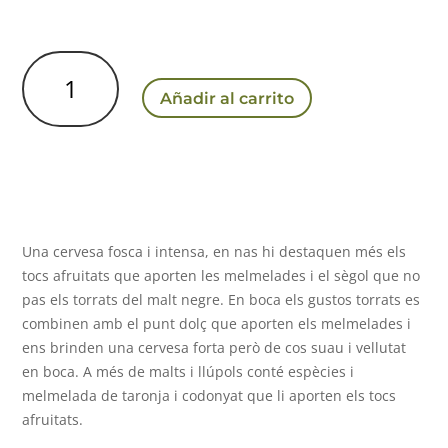
Little
Demogorgon
Añadir al carrito
cantidad
Una cervesa fosca i intensa, en nas hi destaquen més els
tocs afruitats que aporten les melmelades i el sègol que no
pas els torrats del malt negre. En boca els gustos torrats es
combinen amb el punt dolç que aporten els melmelades i
ens brinden una cervesa forta però de cos suau i vellutat
en boca. A més de malts i llúpols conté espècies i
melmelada de taronja i codonyat que li aporten els tocs
afruitats.