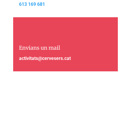
613 169 681
Envians un mail
activitats@cervesers.cat
Visítans
Passatge Ratés 13,
Barcelona 08018