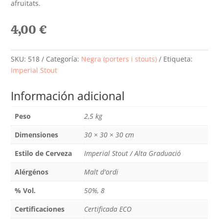
afruitats.
4,00
€
SKU:
518
Categoría:
Negra (porters i stouts)
Etiqueta:
Imperial Stout
Información adicional
Peso
2,5 kg
Dimensiones
30 × 30 × 30 cm
Estilo de Cerveza
Imperial Stout / Alta Graduació
Alérgénos
Malt d'ordi
% Vol.
50%, 8
Certificaciones
Certificada ECO